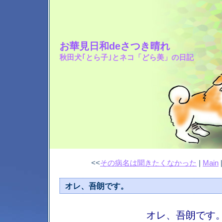
お華見日和deさつき晴れ
秋田犬｢とら子｣とネコ「どら美」の日記
<<
その病名は聞きたくなかった
|
Main
オレ、吾朗です。
オレ、吾朗です