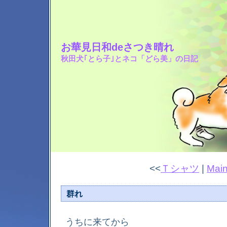
お華見日和deさつき晴れ
秋田犬｢とら子｣とネコ「どら美」の日記
<<
Ｔシャツ
|
Mai
群れ
うちに来てから