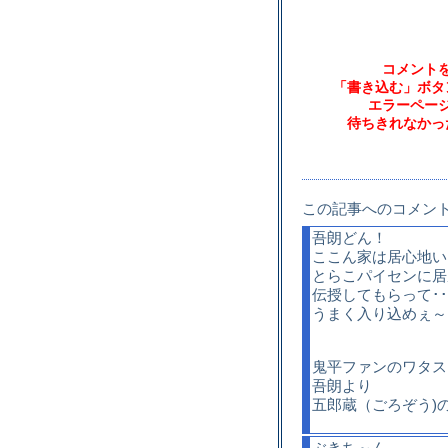
コメント
「書き込む」ボタ
エラーペー
待ちきれなかっ
この記事へのコメン
吾朗どん！
ここん家は居心地い
とらこパイセンに居
伝授してもらって･･
うまく入り込めぇ～
鬼平ファンのワタス
吾朗より
五郎蔵（ごろぞう)
ぶきち～ん