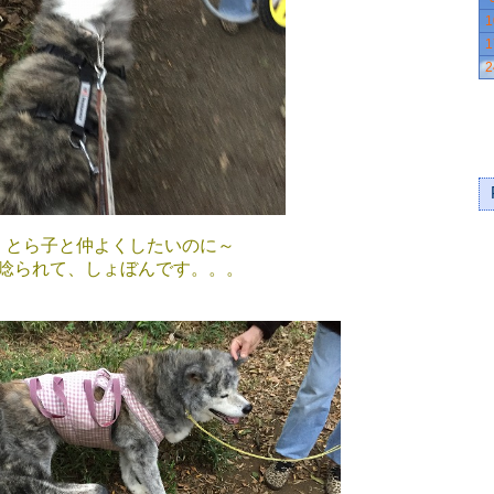
1
1
2
とら子と仲よくしたいのに～
唸られて、しょぼんです。。。