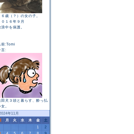
１６歳（？）の女の子。
２０１６年９月
放浪中を保護。
前:Tomi
一言:
秋田犬３頭と暮らす、酔っ払
い女。
2024年11月
日
月
火
水
木
金
土
1
2
3
4
5
6
7
8
9