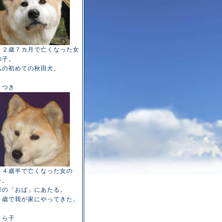
１２歳７カ月で亡くなった女
の子。
私の初めての秋田犬。
さつき
１４歳半で亡くなった女の
子。
華の「おば」にあたる。
６歳で我が家にやってきた。
とら子