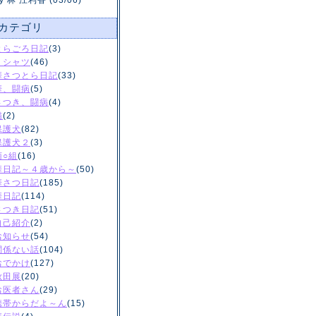
y 林 江利香 (03/06)
カテゴリ
とらごろ日記
(3)
Ｔシャツ
(46)
華さつとら日記
(33)
華、闘病
(5)
さつき、闘病
(4)
猫
(2)
保護犬
(82)
保護犬２
(3)
菊○組
(16)
華日記～４歳から～
(50)
華さつ日記
(185)
華日記
(114)
さつき日記
(51)
自己紹介
(2)
お知らせ
(54)
関係ない話
(104)
おでかけ
(127)
秋田展
(20)
お医者さん
(29)
携帯からだよ～ん
(15)