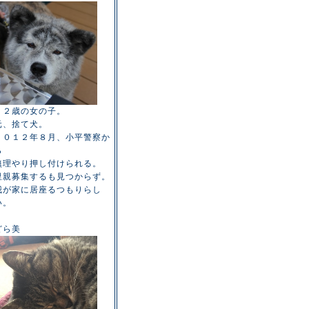
１２歳の女の子。
元、捨て犬。
２０１２年８月、小平警察か
ら
無理やり押し付けられる。
里親募集するも見つからず。
我が家に居座るつもりらし
い。
どら美