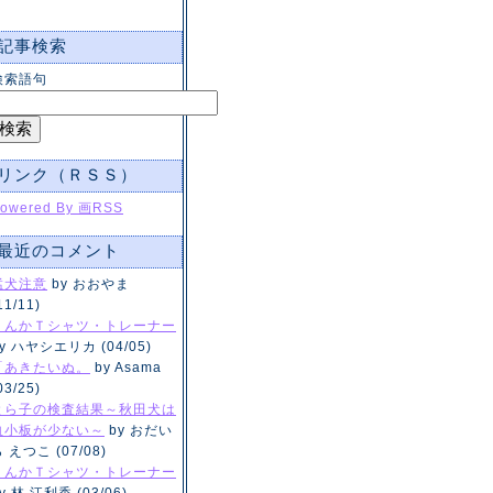
記事検索
検索語句
リンク（ＲＳＳ）
owered By 画RSS
最近のコメント
猛犬注意
by おおやま
11/11)
くんかＴシャツ・トレーナー
y ハヤシエリカ (04/05)
「あきたいぬ。
by Asama
03/25)
とら子の検査結果～秋田犬は
血小板が少ない～
by おだい
 えつこ (07/08)
くんかＴシャツ・トレーナー