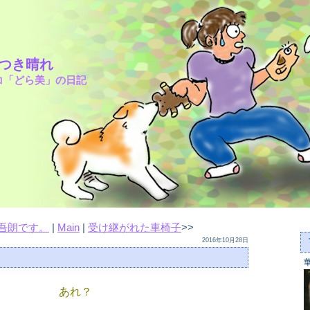
さつき晴れ
コ「どら美」の日記
吾朗です。
|
Main
|
受け継がれた車椅子
>>
2016年10月28日
あれ？