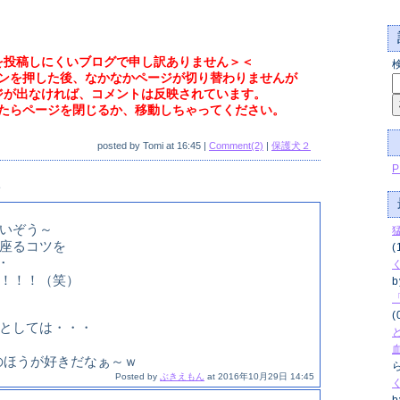
を投稿しにくいブログで申し訳ありません＞＜
ンを押した後、なかなかページが切り替わりませんが
ジが出なければ、コメントは反映されています。
たらページを閉じるか、移動しちゃってください。
posted by
Tomi
at
16:45
|
Comment(2)
|
保護犬２
P
ト
いぞう～
座るコツを
(
･
！！！（笑）
b
(
としては・・・
のほうが好きだなぁ～ｗ
ら
Posted by
ぶきえもん
at
2016年10月29日 14:45