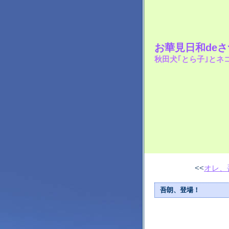
お華見日和de
秋田犬｢とら子｣とネ
<<
オレ、
吾朗、登場！