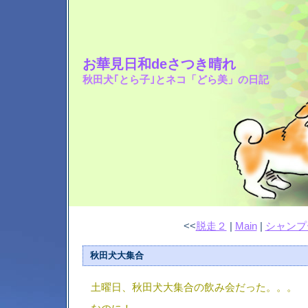
お華見日和deさつき晴れ
秋田犬｢とら子｣とネコ「どら美」の日記
<<
脱走２
|
Main
|
シャンプ
秋田犬大集合
土曜日、秋田犬大集合の飲み会だった。。。