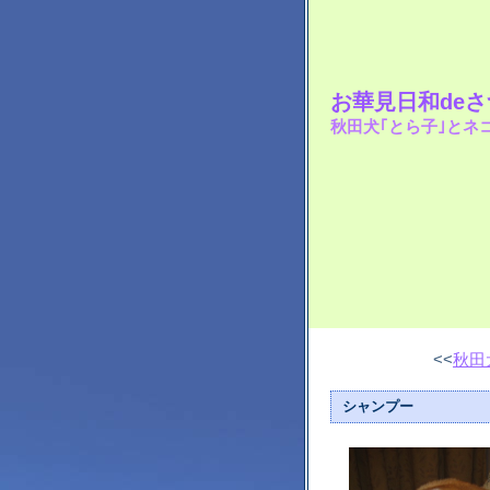
お華見日和de
秋田犬｢とら子｣とネ
<<
秋田
シャンプー