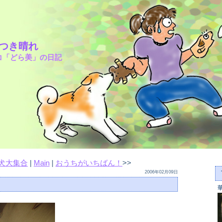
さつき晴れ
コ「どら美」の日記
犬大集合
|
Main
|
おうちがいちばん！
>>
2006年02月09日