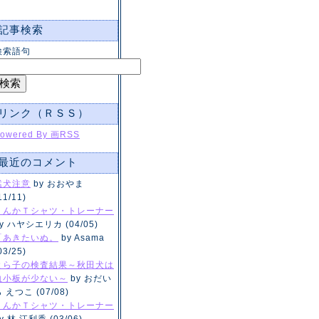
記事検索
検索語句
リンク（ＲＳＳ）
owered By 画RSS
最近のコメント
猛犬注意
by おおやま
11/11)
くんかＴシャツ・トレーナー
y ハヤシエリカ (04/05)
「あきたいぬ。
by Asama
03/25)
とら子の検査結果～秋田犬は
血小板が少ない～
by おだい
 えつこ (07/08)
くんかＴシャツ・トレーナー