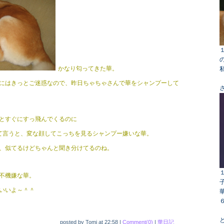
かなり匂ってきた華。
にはきっとご迷惑なので、昨日ちゃちゃさんで華をシャンプーして
とすぐにすっ飛んでくるのに
て言うと、変な顔してこっちを見るシャンプー嫌いな華。
、似てるけどちゃんと聞き分けてるのね。
不機嫌な華。
いいよ～＾＾
posted by
Tomi
at
22:58
|
Comment(0)
|
華日記