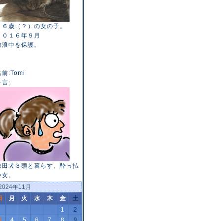
１６歳（？）の女の子。
２０１６年９月
放浪中を保護。
前:Tomi
一言:
秋田犬３頭と暮らす、酔っ払
い女。
2024年11月
日
月
火
水
木
金
土
1
2
3
4
5
6
7
8
9