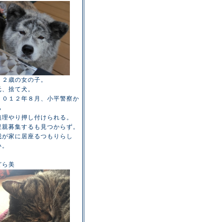
１２歳の女の子。
元、捨て犬。
２０１２年８月、小平警察か
ら
無理やり押し付けられる。
里親募集するも見つからず。
我が家に居座るつもりらし
い。
どら美