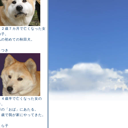
１２歳７カ月で亡くなった女
の子。
私の初めての秋田犬。
さつき
１４歳半で亡くなった女の
子。
華の「おば」にあたる。
６歳で我が家にやってきた。
とら子