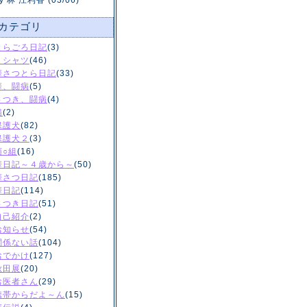
y 林 江利香 (03/06)
カテゴリ
とらごろ日記
(3)
Ｔシャツ
(46)
華さつとら日記
(33)
華、闘病
(5)
さつき、闘病
(4)
猫
(2)
保護犬
(82)
保護犬２
(3)
菊○組
(16)
華日記～４歳から～
(50)
華さつ日記
(185)
華日記
(114)
さつき日記
(51)
自己紹介
(2)
お知らせ
(54)
関係ない話
(104)
おでかけ
(127)
秋田展
(20)
お医者さん
(29)
携帯からだよ～ん
(15)