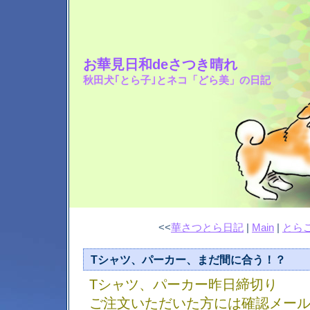
お華見日和deさつき晴れ
秋田犬｢とら子｣とネコ「どら美」の日記
<<
華さつとら日記
|
Main
|
とら
Tシャツ、パーカー、まだ間に合う！？
Tシャツ、パーカー昨日締切り
ご注文いただいた方には確認メー