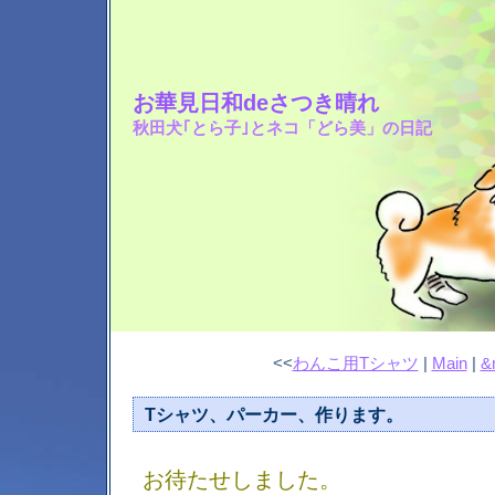
お華見日和deさつき晴れ
秋田犬｢とら子｣とネコ「どら美」の日記
<<
わんこ用Tシャツ
|
Main
|
&
Tシャツ、パーカー、作ります。
お待たせしました。