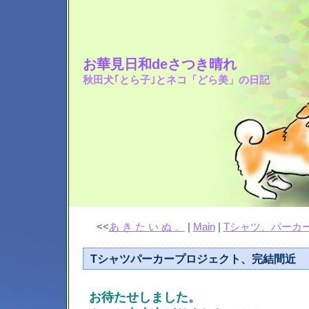
お華見日和deさつき晴れ
秋田犬｢とら子｣とネコ「どら美」の日記
<<
あ き た い ぬ 。
|
Main
|
Tシャツ、パーカ
Tシャツパーカープロジェクト、完結間近
お待たせしました。