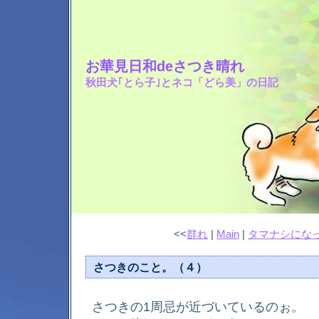
お華見日和deさつき晴れ
秋田犬｢とら子｣とネコ「どら美」の日記
<<
群れ
|
Main
|
タマナシにな
さつきのこと。（４）
さつきの1周忌が近づいているのぉ。