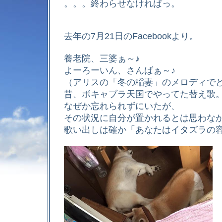
。。。終わらせなければっ。
去年の7月21日のFacebookより。
養老院、三婆ぁ～♪
よーろーいん、さんばぁ～♪
（アリスの「冬の稲妻」のメロディで
昔、ボキャブラ天国でやってた替え歌
なぜか忘れられずにいたが、
その状況に自分が置かれるとは思わな
歌い出しは確か「あなたはイタズラの