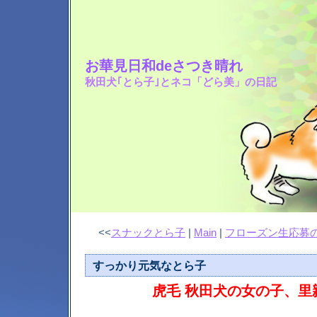
お華見日和deさつき晴れ
秋田犬｢とら子｣とネコ「どら美」の日記
<<
スナックとら子
|
Main
|
フローズン生応募
すっかり元気なとら子
虎毛 秋田犬の女の子、里