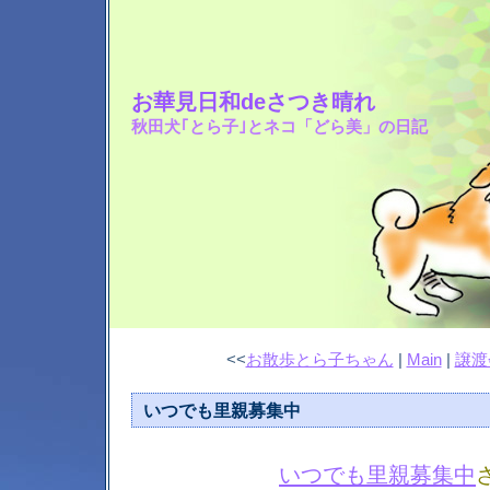
お華見日和deさつき晴れ
秋田犬｢とら子｣とネコ「どら美」の日記
<<
お散歩とら子ちゃん
|
Main
|
譲渡
いつでも里親募集中
いつでも里親募集中