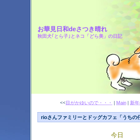
お華見日和deさつき晴れ
秋田犬｢とら子｣とネコ「どら美」の日記
<<
目がかゆいので・・・
|
Main
|
新年
rioさんファミリーとドッグカフェ「うちの
今日