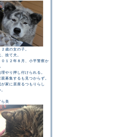
１２歳の女の子。
元、捨て犬。
２０１２年８月、小平警察か
ら
無理やり押し付けられる。
里親募集するも見つからず。
我が家に居座るつもりらし
い。
どら美