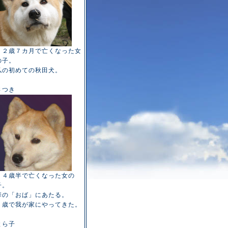
１２歳７カ月で亡くなった女
の子。
私の初めての秋田犬。
さつき
１４歳半で亡くなった女の
子。
華の「おば」にあたる。
６歳で我が家にやってきた。
とら子