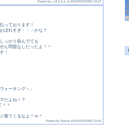
Posted by
ぶきえもん
at
2011年02月08日 18:27
1
1
2
払っております！
おぼれすぎ・・・かな？
しっかり呑んでても
ぜん問題なしだったよ＾＾
す！
ウォーキング～」
マだよね！？
て＾＾
ジ着てくるなよ＾ｍ＾
Posted by
Tomi
at
2011年02月08日 22:42