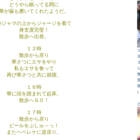
どうやら眠ってる間に
華が歯も磨いてくれたようだ。
パジャマの上からジャージを着て
身支度完璧！
散歩へ出発。
１２時
散歩から戻り
華さつにエサをやり
私もエサを食って
再び華さつと共に就寝。
１６時
華に頭を踏まれて起床。
散歩へＧＯ！
１７時
散歩から戻り
ビールをぷしゅ～っ！
またヘベレケに逆戻り。