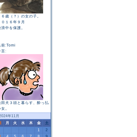
１６歳（？）の女の子。
２０１６年９月
放浪中を保護。
前:Tomi
一言:
秋田犬３頭と暮らす、酔っ払
い女。
2024年11月
日
月
火
水
木
金
土
1
2
3
4
5
6
7
8
9