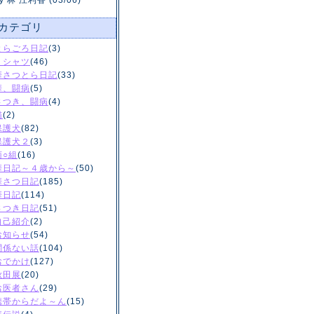
y 林 江利香 (03/06)
カテゴリ
とらごろ日記
(3)
Ｔシャツ
(46)
華さつとら日記
(33)
華、闘病
(5)
さつき、闘病
(4)
猫
(2)
保護犬
(82)
保護犬２
(3)
菊○組
(16)
華日記～４歳から～
(50)
華さつ日記
(185)
華日記
(114)
さつき日記
(51)
自己紹介
(2)
お知らせ
(54)
関係ない話
(104)
おでかけ
(127)
秋田展
(20)
お医者さん
(29)
携帯からだよ～ん
(15)