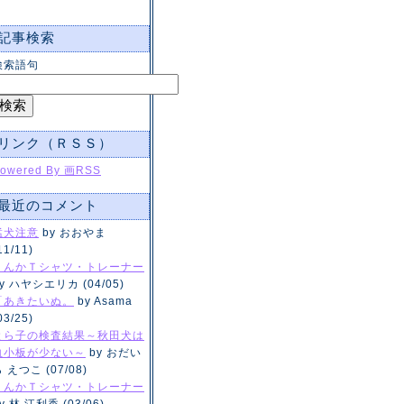
記事検索
検索語句
リンク（ＲＳＳ）
owered By 画RSS
最近のコメント
猛犬注意
by おおやま
11/11)
くんかＴシャツ・トレーナー
y ハヤシエリカ (04/05)
「あきたいぬ。
by Asama
03/25)
とら子の検査結果～秋田犬は
血小板が少ない～
by おだい
 えつこ (07/08)
くんかＴシャツ・トレーナー