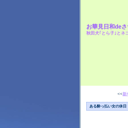
お華見日和de
秋田犬｢とら子｣とネ
<<
新
ある酔っ払い女の休日