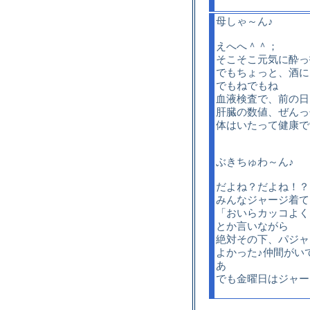
母しゃ～ん♪
えへへ＾＾；
そこそこ元気に酔っ
でもちょっと、酒に
でもねでもね
血液検査で、前の日
肝臓の数値、ぜんっ
体はいたって健康で
ぶきちゅわ～ん♪
だよね？だよね！？
みんなジャージ着て
「おいらカッコよく
とか言いながら
絶対その下、パジャ
よかった♪仲間がい
あ
でも金曜日はジャー