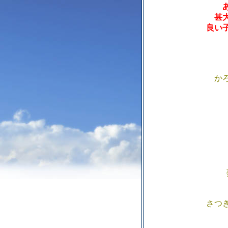
甚
良い
か
さつ