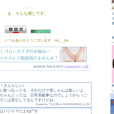
・・・
ま、そんな感じです。
↑ ↑
名
、いつもありがとうございます m(_ _)m
posted by
Tomi
at
18:37
|
Comment(3)
|
人間
ト
ｉさんらしい♪
に酔っ払ってる、それだけで母しゃんは嬉しいよ。
ちゃんとっては、日常茶飯事なのでしょうから（ご
そこは安心してるんですけどね。
Posted by
アキの母
at
2011年02月08日 11:00
パジャマだよね(^^)/