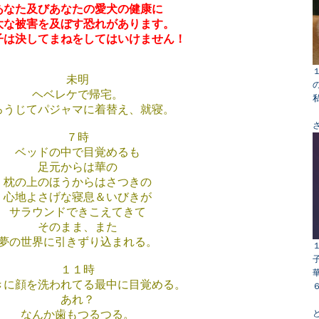
あなた及びあなたの愛犬の健康に
大な被害を及ぼす恐れがあります。
子は決してまねをしてはいけません！
未明
ヘベレケで帰宅。
ろうじてパジャマに着替え、就寝。
７時
ベッドの中で目覚めるも
足元からは華の
枕の上のほうからはさつきの
心地よさげな寝息＆いびきが
サラウンドできこえてきて
そのまま、また
夢の世界に引きずり込まれる。
１１時
きに顔を洗われてる最中に目覚める。
あれ？
なんか歯もつるつる。