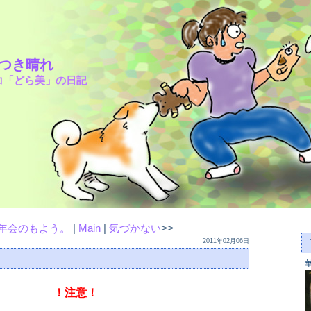
さつき晴れ
コ「どら美」の日記
年会のもよう。
|
Main
|
気づかない
>>
2011年02月06日
！注意！