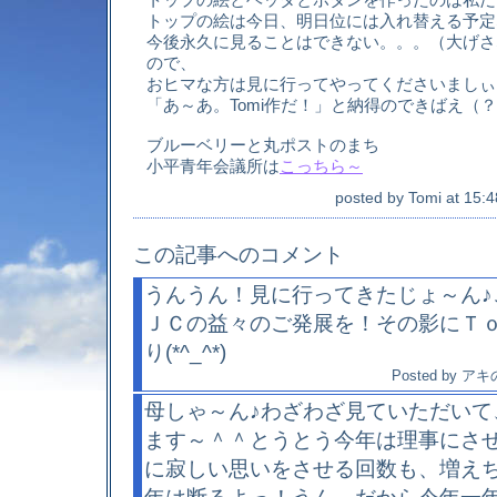
トップの絵は今日、明日位には入れ替える予定
今後永久に見ることはできない。。。（大げさ
ので、
おヒマな方は見に行ってやってくださいましぃ
「あ～あ。Tomi作だ！」と納得のできばえ（
ブルーベリーと丸ポストのまち
小平青年会議所は
こっちら～
posted by
Tomi
at
15:4
この記事へのコメント
うんうん！見に行ってきたじょ～ん♪
ＪＣの益々のご発展を！その影にＴ
り(*^_^*)
Posted by
アキ
母しゃ～ん♪わざわざ見ていただいて
ます～＾＾とうとう今年は理事にさ
に寂しい思いをさせる回数も、増え