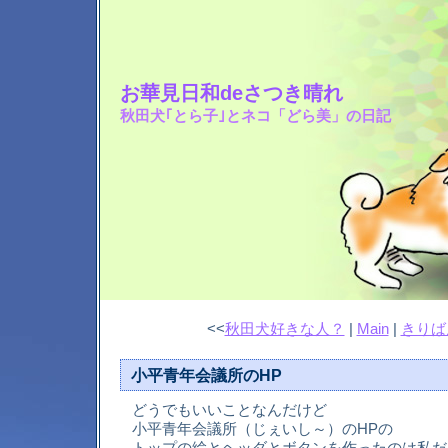
お華見日和deさつき晴れ
秋田犬｢とら子｣とネコ「どら美」の日記
<<
秋田犬好きな人？
|
Main
|
きりば
小平青年会議所のHP
どうでもいいことなんだけど
小平青年会議所（じぇいし～）のHPの
トップの絵とヘッダとボタンを作ったのは私だ