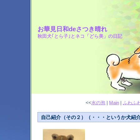
お華見日和deさつき晴れ
秋田犬｢とら子｣とネコ「どら美」の日記
<<
水の泡
|
Main
|
ふわふ
自己紹介（その２）（・・・というか犬紹