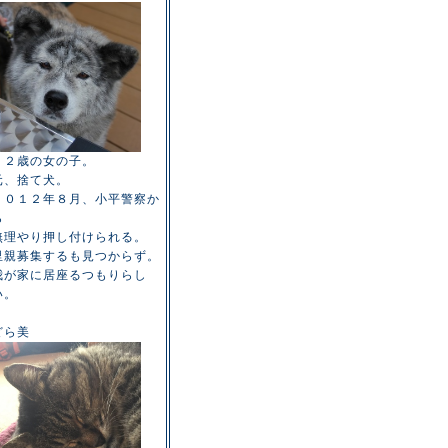
１２歳の女の子。
元、捨て犬。
２０１２年８月、小平警察か
ら
無理やり押し付けられる。
里親募集するも見つからず。
我が家に居座るつもりらし
い。
どら美