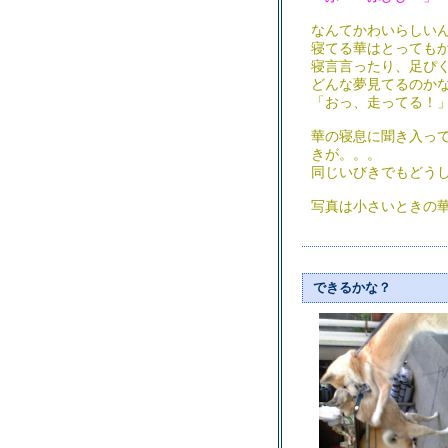
なんてかわいらしいん
寝てる華はとっても
寝言言ったり、足ぴ
どんな夢見てるのか
「おっ、走ってる！
華の寝息に聞き入っ
きが。。。
同じいびきでもどう
写真は小さいときの
できるかな？