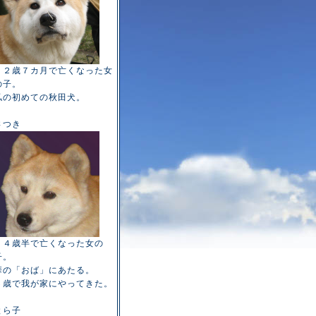
１２歳７カ月で亡くなった女
の子。
私の初めての秋田犬。
さつき
１４歳半で亡くなった女の
子。
華の「おば」にあたる。
６歳で我が家にやってきた。
とら子