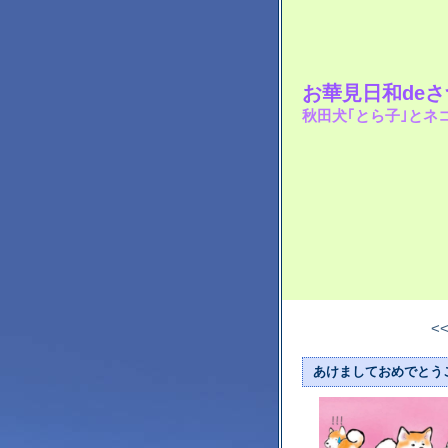
お華見日和de
秋田犬｢とら子｣とネ
<
あけましておめでとう