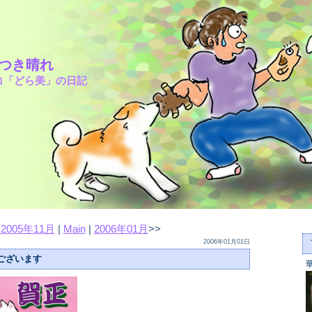
さつき晴れ
コ「どら美」の日記
<
2005年11月
|
Main
|
2006年01月
>>
2006年01月01日
ございます