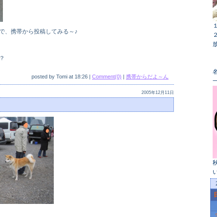
で、携帯から投稿してみる～♪
？
名
posted by
Tomi
at
18:26
|
Comment(0)
|
携帯からだよ～ん
2005年12月11日