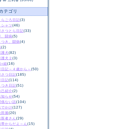
y 林 江利香 (03/06)
カテゴリ
とらごろ日記
(3)
Ｔシャツ
(46)
華さつとら日記
(33)
華、闘病
(5)
さつき、闘病
(4)
猫
(2)
保護犬
(82)
保護犬２
(3)
菊○組
(16)
華日記～４歳から～
(50)
華さつ日記
(185)
華日記
(114)
さつき日記
(51)
自己紹介
(2)
お知らせ
(54)
関係ない話
(104)
おでかけ
(127)
秋田展
(20)
お医者さん
(29)
携帯からだよ～ん
(15)