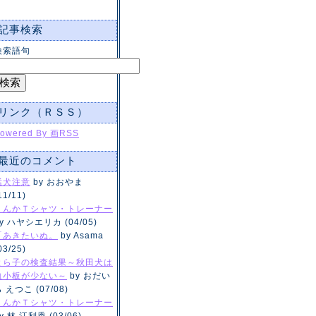
記事検索
検索語句
リンク（ＲＳＳ）
owered By 画RSS
最近のコメント
猛犬注意
by おおやま
11/11)
くんかＴシャツ・トレーナー
y ハヤシエリカ (04/05)
「あきたいぬ。
by Asama
03/25)
とら子の検査結果～秋田犬は
血小板が少ない～
by おだい
 えつこ (07/08)
くんかＴシャツ・トレーナー