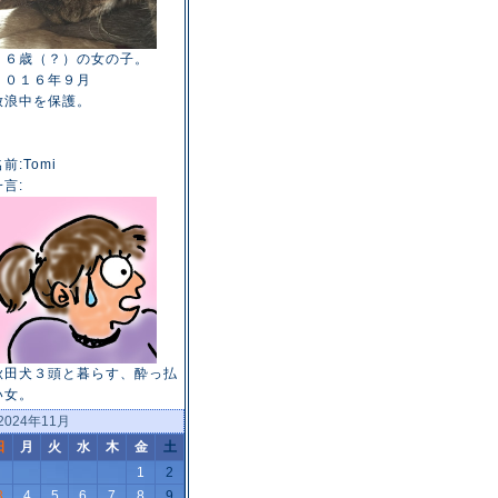
１６歳（？）の女の子。
２０１６年９月
放浪中を保護。
前:Tomi
一言:
秋田犬３頭と暮らす、酔っ払
い女。
2024年11月
日
月
火
水
木
金
土
1
2
3
4
5
6
7
8
9