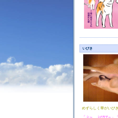
いびき
めずらしく華がいび
「ぶ～ ぷぴぴ～」