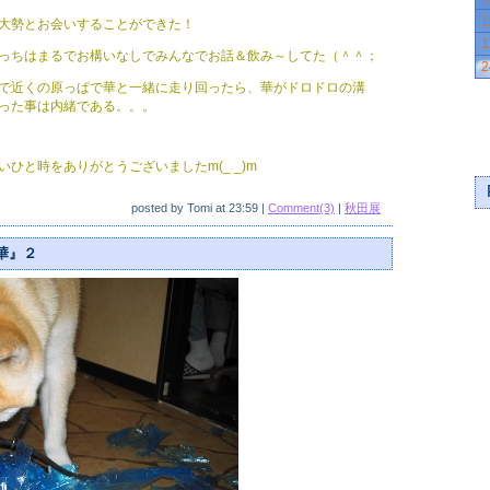
1
大勢とお会いすることができた！
1
っちはまるでお構いなしでみんなでお話＆飲み～してた（＾＾；
2
で近くの原っぱで華と一緒に走り回ったら、華がドロドロの溝
った事は内緒である。。。
ひと時をありがとうございましたm(_ _)m
posted by
Tomi
at
23:59
|
Comment(3)
|
秋田展
華』２